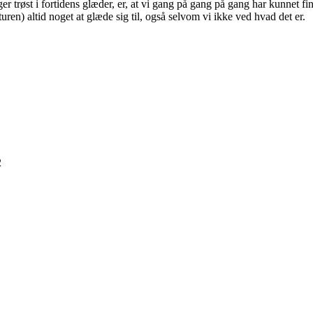
er trøst i fortidens glæder, er, at vi gang på gang på gang har kunnet f
turen) altid noget at glæde sig til, også selvom vi ikke ved hvad det er.
2