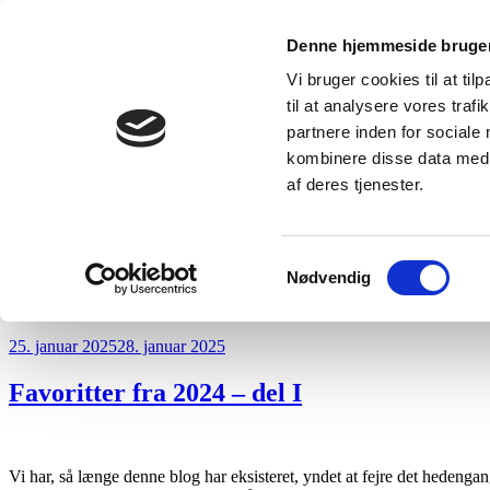
Videre
Loftsrummet
Denne hjemmeside bruger
til
Dybt og bredt om musik i nær og fjern tid
indhold
Vi bruger cookies til at til
til at analysere vores tra
partnere inden for sociale
kombinere disse data med a
af deres tjenester.
Samtykkevalg
Nødvendig
Forside
Indhold
Udgivet
25. januar 2025
28. januar 2025
den
Favoritter fra 2024 – del I
Vi har, så længe denne blog har eksisteret, yndet at fejre det hedenga