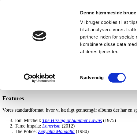
Videre
Loftsrummet
Denne hjemmeside bruger
til
Dybt og bredt om musik i nær og fjern tid
indhold
Vi bruger cookies til at til
til at analysere vores tra
partnere inden for sociale
kombinere disse data med a
af deres tjenester.
Samtykkevalg
Nødvendig
Forside
Indhold
Features
Vores standardformat, hvor vi kærligt gennemgår albums der har en spe
Joni Mitchell:
The Hissing of Summer Lawns
(1975)
Tame Impala:
Lonerism
(2012)
The Police:
Zenyatta Mondatta
(1980)