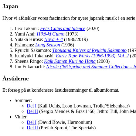
Japan
Hvor vi afdækker vores fascination for nyere japansk musik i en serie
Leo Takami:
Felis Catus and Silence
(2020)
Yumi Arai:
Hikō-ki Gumo
(1973)
Yutaka Hirose:
Nova + 4
(1986/2019)
Fishmans:
Long Season
(1996)
Ryuichi Sakamoto:
Thousand Knives of Ryuichi Sakamoto
(197
Kuniyuki Takahashi:
Early Tape Works (1986-1993), Vol. 2
(20
Sheena Ringo:
Kalk Samen Kuri no Hana
(2003)
Jun Fukamachi:
Nicole (’86 Spring and Summer Collection – I
Årstiderne
Et forsøg på at kondensere årstidsstemninger til albumformat.
Sommer:
Del I
(Kali Uchis, Leon Lowman, Trolle//Siebenhaar)
Del II
(Sergio Mendes & Brasil ’66, Jethro Tull, John Ma
Vinter:
Del I
(David Bowie, Harmonium)
Del II
(Prefab Sprout, The Specials)