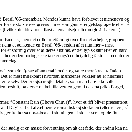
ed Brasil ’66-ensemblet. Mendes kunne have forblevet et nichenavn og
r for de største evergreens – nye som gamle, engelsksprogede eller på
es (hvilket det blev, men først allemandseje efter nogle år i æteren).
undsmusik, men det er lidt uretfærdigt over for det arbejde, gruppen
t er nemt at genkende en Brasil ’66-version af et nummer – mest
or ensformig over et af deres albums, er det typisk slut efter en halv
k – her er den portugisiske tale er også en betydelig faktor – men der er
sommerdag.
rmel, som det første album etablerede, og være mere kreativ. Inden
ere. Det er mest mærkbart i hvordan mændenes vokaler nu er nærmest
terne selv. Der er også nogle detaljer, som man bare ikke ville
mposkift, og der er en hel lille verden gemt i de små prik af orgel,
ummer, ”Constant Rain (Chove Chuva)”, hvor et riff bliver præsenteret
and Day” er helt afvæbnende romantisk og storladen (eller rettere, så
ger fra bossa nova-beatet i slutningen af sidste vers, og de fire
 der stadig er en masse forventning om alt det fede, der endnu kan nå