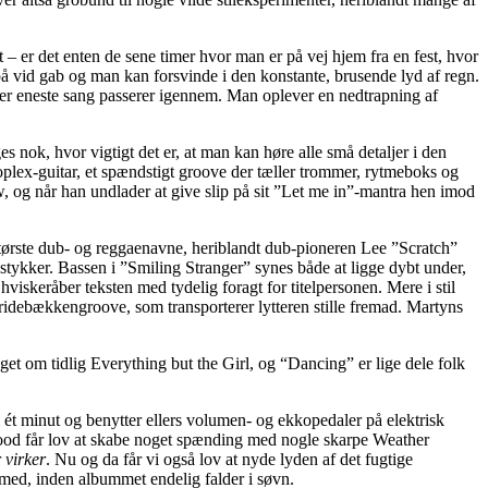
er det enten de sene timer hvor man er på vej hjem fra en fest, hvor
på vid gab og man kan forsvinde i den konstante, brusende lyd af regn.
er eneste sang passerer igennem. Man oplever en nedtrapning af
ges nok, hvor vigtigt det er, at man kan høre alle små detaljer i den
lex-guitar, et spændstigt groove der tæller trommer, rytmeboks og
, og når han undlader at give slip på sit ”Let me in”-mantra hen imod
største dub- og reggaenavne, heriblandt dub-pioneren Lee ”Scratch”
ykker. Bassen i ”Smiling Stranger” synes både at ligge dybt under,
iskeråber teksten med tydelig foragt for titelpersonen. Mere i stil
ridebækkengroove, som transporterer lytteren stille fremad. Martyns
 om tidlig Everything but the Girl, og “Dancing” er lige dele folk
ét minut og benytter ellers volumen- og ekkopedaler på elektrisk
nwood får lov at skabe noget spænding med nogle skarpe Weather
r
virker
. Nu og da får vi også lov at nyde lyden af det fugtige
med, inden albummet endelig falder i søvn.