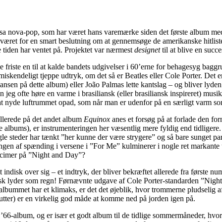
ossa nova-pop, som har været hans varemærke siden det første album m
 været for en smart beslutning om at gennemsøge de amerikanske hitliste
tiden har ventet på. Projektet var nærmest
designet
til at blive en succ
friste en til at kalde bandets udgivelser i 60’erne for behagesyg baggr
 umiskendeligt tjeppe udtryk, om det så er Beatles eller Cole Porter. De
sen på dette album) eller João Palmas lette kantslag – og bliver lyden f
an jeg ofte høre en varme i brasiliansk (eller brasiliansk inspireret) musi
l at nyde luftrummet opad, som når man er udenfor på en særligt varm 
allerede på det andet album
Equinox
anes et forsøg på at forlade den fo
nde albums), er instrumenteringen her væsentlig mere fyldig end tidlig
le steder har tænkt ”her kunne der være strygere” og så bare sunget par
ngen af spænding i versene i ”For Me” kulminerer i nogle ret markante te
ulcimer på ”Night and Day”?
ndisk over sig – et indtryk, der bliver bekræftet allerede fra første n
isk lyder som regn! Førnævnte udgave af Cole Porter-standarden ”Night 
lbummet har et klimaks, er det det øjeblik, hvor trommerne pludselig afvi
utter) er en virkelig god måde at komme ned på jorden igen på.
l ’66-album, og er især et godt album til de tidlige sommermåneder, hvor