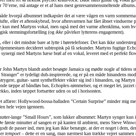
fter 70’erne, må antage er et af hans mest genresammensmeltende albums.
åde hvorpå albummet indkapsler det at være vågen en varm sommernat – 
dufte, eller et aftenskybrud, hvor aftenvarmen har fået åbnet vinduerne 
kke kun med Martyns vokal, men også med det varme aftenklima, som hv
ogisk stemningsfortælling (og
ikke
påvirker lytterens engagement).
 eller i det mindste bare at lytte i høretelefoner. Det kan ikke understre
jemmestuen decideret subtropisk på få sekunder. Martyns fugtige Echop
synergi med Martyns hæse brøl af en vokal, leveret med et perfekt flow
vor John Martyn blandt andet besøgte Jamaica og mødte nogle af tidens 
ranger” er tydeligt dub-inspirerede, og er på en måde hinandens modst
gere, guitar- samt syntheffekter vikler sig ind i hinanden, og Martyn hv
nde tæppe af båndløs bas, Echoplex-rømmelser, og et meget let, jazzet 
kko, inden tæppet fortsætter uden os ud i horisonten.
affære: Hollywood-bossa-balladen ”Certain Surprise” minder mig meget
unden hele vejen igennem.
minutter-lange ”Small Hours”, som lukker albummet: Martyn synger kun i 
 De første minutter af sangen er på kanten til ambient, mens Steve Wi
 godt de passer ind, men jeg kan ikke benægte, at der er noget i dem, de
 er
tempoet
– dette er en sang, man nærmest kan trække vejret sammen 