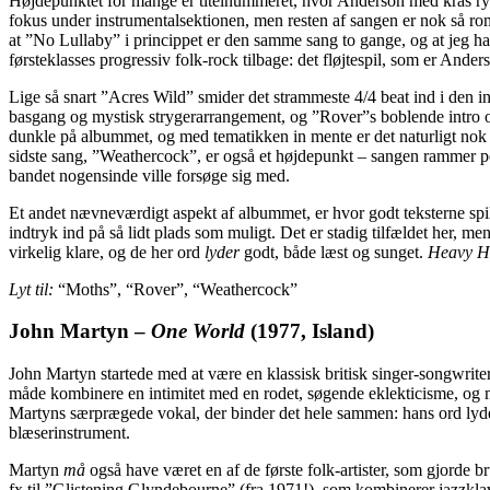
Højdepunktet for mange er titelnummeret, hvor Anderson med kras ryger
fokus under instrumentalsektionen, men resten af sangen er nok så roma
at ”No Lullaby” i princippet er den samme sang to gange, og at jeg ha
førsteklasses progressiv folk-rock tilbage: det fløjtespil, som er Ander
Lige så snart ”Acres Wild” smider det strammeste 4/4 beat ind i den in
basgang og mystisk strygerarrangement, og ”Rover”s boblende intro og
dunkle på albummet, og med tematikken in mente er det naturligt nok
sidste sang, ”Weathercock”, er også et højdepunkt – sangen rammer perfe
bandet nogensinde ville forsøge sig med.
Et andet nævneværdigt aspekt af albummet, er hvor godt teksterne spil
indtryk ind på så lidt plads som muligt. Det er stadig tilfældet her, m
virkelig klare, og de her ord
lyder
godt, både læst og sunget.
Heavy H
Lyt til:
“Moths”, “Rover”, “Weathercock”
John Martyn
–
One World
(1977, Island)
John Martyn startede med at være en klassisk britisk singer-songwriter
måde kombinere en intimitet med en rodet, søgende eklekticisme, og m
Martyns særprægede vokal, der binder det hele sammen: hans ord lyder
blæserinstrument.
Martyn
må
også have været en af de første folk-artister, som gjorde br
fx til ”Glistening Glyndebourne” (fra 1971!), som kombinerer jazzklave