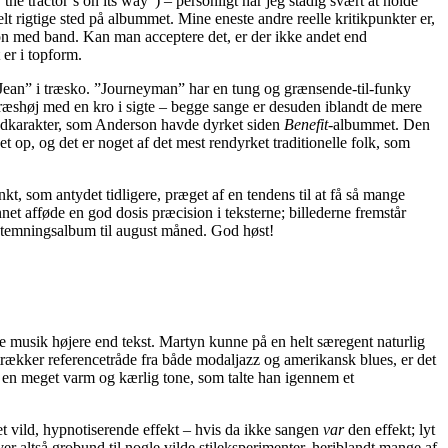
 tractor’s on its way”) – personligt har jeg stadig svært at holde
t rigtige sted på albummet. Mine eneste andre reelle kritikpunkter er,
son med band. Kan man acceptere det, er der ikke andet end
 er i topform.
ie Jean” i træsko. ”Journeyman” har en tung og grænsende-til-funky
ræshøj med en kro i sigte – begge sange er desuden iblandt de mere
ondkarakter, som Anderson havde dyrket siden
Benefit
-albummet. Den
t op, og det er noget af det mest rendyrket traditionelle folk, som
, som antydet tidligere, præget af en tendens til at få så mange
net afføde en god dosis præcision i teksterne; billederne fremstår
 stemningsalbum til august måned. God høst!
ede musik højere end tekst. Martyn kunne på en helt særegent naturlig
rækker referencetråde fra både modaljazz og amerikansk blues, er det
i en meget varm og kærlig tone, som talte han igennem et
ret vild, hypnotiserende effekt – hvis da ikke sangen
var
den effekt; lyt
r altså grobund til nogle vilde stileksperimenter, heriblandt mange af