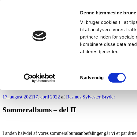
Videre
Loftsrummet
Denne hjemmeside bruger
til
Dybt og bredt om musik i nær og fjern tid
indhold
Vi bruger cookies til at til
til at analysere vores tra
partnere inden for sociale
kombinere disse data med a
af deres tjenester.
Samtykkevalg
Nødvendig
Forside
Indhold
Udgivet
17. august 2021
17. april 2022
af
Rasmus Sylvester Bryder
den
Sommeralbums – del II
I anden halvdel af vores sommeralbumsanbefalinger går vi et par årtie