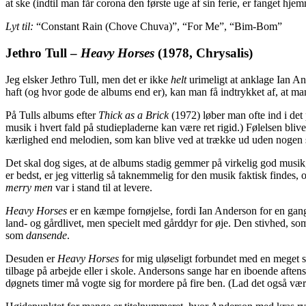
at ske (indtil man får corona den første uge af sin ferie, er fanget hj
Lyt til:
“Constant Rain (Chove Chuva)”, “For Me”, “Bim-Bom”
Jethro Tull
–
Heavy Horses
(1978, Chrysalis)
Jeg elsker Jethro Tull, men det er ikke
helt
urimeligt at anklage Ian An
haft (og hvor gode de albums end er), kan man få indtrykket af, at m
På Tulls albums efter
Thick as a Brick
(1972) løber man ofte ind i det
musik i hvert fald på studiepladerne kan være ret rigid.) Følelsen bli
kærlighed end melodien, som kan blive ved at trække ud uden nogen s
Det skal dog siges, at de albums stadig gemmer på virkelig god musik,
er bedst, er jeg vitterlig så taknemmelig for den musik faktisk findes,
merry men
var i stand til at levere.
Heavy Horses
er en kæmpe fornøjelse, fordi Ian Anderson for en gang
land- og gårdlivet, men specielt med gårddyr for øje. Den stivhed, so
som
dansende
.
Desuden er
Heavy Horses
for mig uløseligt forbundet med en meget sp
tilbage på arbejde eller i skole. Andersons sange har en iboende aften
døgnets timer må vogte sig for mordere på fire ben. (Lad det også vær