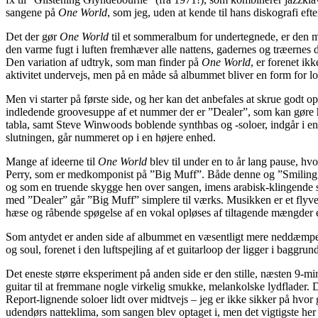
sangene på
One World
, som jeg, uden at kende til hans diskografi e
Det der gør
One World
til et sommeralbum for undertegnede, er den m
den varme fugt i luften fremhæver alle nattens, gadernes og træernes 
Den variation af udtryk, som man finder på
One World
, er forenet i
aktivitet undervejs, men på en måde så albummet bliver en form for l
Men vi starter på første side, og her kan det anbefales at skrue godt op,
indledende groovesuppe af et nummer der er ”Dealer”, som kan gøre h
tabla, samt Steve Winwoods boblende synthbas og -soloer, indgår i en 
slutningen, går nummeret op i en højere enhed.
Mange af ideerne til
One World
blev til under en to år lang pause, h
Perry, som er medkomponist på ”Big Muff”. Både denne og ”Smiling St
og som en truende skygge hen over sangen, imens arabisk-klingende stry
med ”Dealer” går ”Big Muff” simplere til værks. Musikken er et flyve
hæse og råbende spøgelse af en vokal opløses af tiltagende mængder e
Som antydet er anden side af albummet en væsentligt mere neddæmpet 
og soul, forenet i den luftspejling af et guitarloop der ligger i baggr
Det eneste større eksperiment på anden side er den stille, næsten 9-
guitar til at fremmane nogle virkelig smukke, melankolske lydflader.
Report-lignende soloer lidt over midtvejs – jeg er ikke sikker på hvor
udendørs natteklima, som sangen blev optaget i, men det vigtigste her