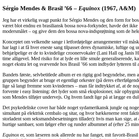
Sérgio Mendes & Brasil ’66
–
Equinox
(1967, A&M)
Jeg har et virkelig svagt punkt for Sérgio Mendes og den form for b
været blot endnu en brasiliansk bossa nova-forkynder, havde det ikke
modersmålet – og give dem den bossa nova-indsprøjtning som de hele 
Konceptet om velkendte sange i letfordøjelige arrangementer vil måske 
har lagt i at få hver eneste sang tilpasset deres dynamiske, luftige og
behjælpelige er de to kvindelige croonervokaler (Lani Hall og Janis Han
time alligevel. Med risiko for at lyde en lille smule generaliserende, k
noget ekstra let og svævende hos Brasil ’66 som indbyder lytteren ti
Bandets første, selvbetitlede album er en rigtig god begyndelse, men 
gruppen begynder at bruge et egentligt orkester (på deres efterfølge
lige så langt fremme som kvindernes – man får indtrykket af, at de nog
forvente i easy listening: det lyder som små eksplosioner, når opbygni
som Mendes tilføjer undervejs. Og hvem fandt lige på at lægge en d
Det psykedeliske cover har både noget sydamerikansk jungle og noget i
simultant på elektrisk cembalo og sitar, og hvor bækkenerne rent fakt
storladent som seksmandsbesætningen tillader): hvis man kan sige, at a
hurtige sambaer, som følger efter og runder albummet af (efter 25 min
Equinox
er, som læseren nok allerede nu har fanget, mit favorit-Brasi