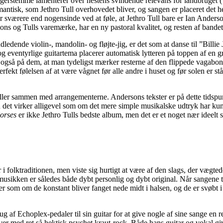
stemme lamenterer over hestens svindende relevans for landbruget (”the
ntisk, som Jethro Tull overhovedet bliver, og sangen er placeret det hel
r sværere end nogensinde ved at føle, at Jethro Tull bare er Ian Ander
sons og Tulls varemærke, har en ny pastoral kvalitet, og resten af bandet
dledende violin-, mandolin- og fløjte-jig, er det som at danse til ”Bill
 eventyrlige guitartema placerer automatisk lytteren på toppen af en g
 også på dem, at man tydeligst mærker resterne af den flippede vagab
kt følelsen af at være vågnet før alle andre i huset og før solen er ståe
ler sammen med arrangementerne. Andersons tekster er på dette tidspunkt
en det virker alligevel som om det mere simple musikalske udtryk har kun
orses
er ikke Jethro Tulls bedste album, men det er et noget nær ideelt
 i folktraditionen, men viste sig hurtigt at være af den slags, der vægt
usikken er således både dybt personlig og dybt original. Når sangene t
 som om de konstant bliver fanget nede midt i halsen, og de er svøbt 
ug af Echoplex-pedaler til sin guitar for at give nogle af sine sange en 
r med ret så hektisk psychet kraut-rock. Både hans guitar og vokal give