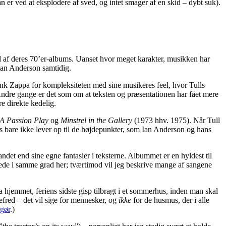
n er ved at eksplodere af sved, og intet smager af en skid – dybt suk).
del af deres 70’er-albums. Uanset hvor meget karakter, musikken har
 Ian Anderson samtidig.
nk Zappa for kompleksiteten med sine musikeres feel, hvor Tulls
. Andre gange er det som om at teksten og præsentationen har fået mere
e direkte kedelig.
A Passion Play
og
Minstrel in the Gallery
(1973 hhv. 1975). Når Tull
ums bare ikke lever op til de højdepunkter, som Ian Anderson og hans
et end sine egne fantasier i teksterne. Albummet er en hyldest til
stede i samme grad her; tværtimod vil jeg beskrive mange af sangene
 hjemmet, feriens sidste gisp tilbragt i et sommerhus, inden man skal
efred – det vil sige for mennesker, og
ikke
for de husmus, der i alle
gør
.)