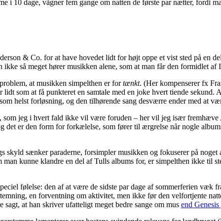
emme i 10 dage, vågner fem gange om natten de første par nætter, fordi ma
derson & Co. for at have hovedet lidt for højt oppe et vist sted på en 
an ikke så meget hører musikken alene, som at man får den formidlet af
 problem, at musikken simpelthen er for
tænkt
. (Her kompenserer fx Fra
ver lidt som at få punkteret en samtale med en joke hvert tiende sekund
om helst forløsning, og den tilhørende sang desværre ender med at vær
 som jeg i hvert fald ikke vil være foruden – her vil jeg især fremhæve
 og det er den form for forkælelse, som fører til ærgrelse når nogle alb
s skyld sænker paraderne, forsimpler musikken og fokuserer på noget and
m man kunne klandre en del af Tulls albums for, er simpelthen ikke til 
eciel følelse: den af at være de sidste par dage af sommerferien væk fra
stemning, en forventning om aktivitet, men ikke før den velfortjente natt
e sagt, at han skriver ufatteligt meget bedre sange om mus
end Genesis 