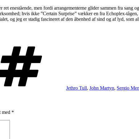
er ret enestående, men fordi arrangementerne glider sammen fra sang og s
somhed; hvis ikke ”Certain Surprise” vækker en fra Echoplex-tågen, er m
alet, og jeg er stadig fascineret af den åbenhed af sind og af lyd, som al
Tags
Jethro Tull
,
John Martyn
,
Sergio Men
et med
*