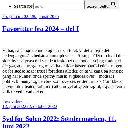
Search for:
Search Button
Udgivet
25. januar 2025
28. januar 2025
den
Favoritter fra 2024 – del I
Vi har, så længe denne blog har eksisteret, yndet at fejre det
hedengangne års bedste albumoplevelser. Spørgsmålet om hvad der
sker, hvis vi prøver at vende teleskopet den anden vej og finde det
der gør, at en nysgerrig musiklytter ikke kaster håndklædet i ringen
og for stedse søger trøst i fortidens glæder, er, at vi gang på gang på
gang har kunnet finde spritny musik at glædes over – modsat i
politik, klimanyt og celebre kontroverser, er der i musik (for ikke at
nævne film, teater, kulturen) altid noget at glæde sig til, også selvom
vi ikke ved hvad det er.
“Favoritter
Læs videre
Udgivet
fra
12. juni 2022
22. oktober 2022
den
2024
–
Syd for Solen 2022: Søndermarken, 11.
del
juni 2022
I”