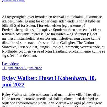
Af nysgerrighed over hvordan en festival i mit lokalmiljø kunne se
ud, besluttede jeg mig for et par dage siden endelig for at købe en
billet til Syd for Solen. I forvejen elsker jeg parkerne på
Frederiksberg, så at skulle opleve Søndermarken som en decideret
festivalplads vakte interesse lige fra starten – og så fandt jeg det
nærmest mistænkeligt, at en førstegangsfestival som denne kunne
tiltrække så store navne fra start. Liam Gallagher, The National,
Slowdive, First Aid Kit, Jungle?
Really?
Temmelig overraskende, at
Northside- og til en vis grad også Heartland-programmerne kunne se
sig slået af en debutant.
“Syd
Læs videre
Udgivet
for
11. juni 2022
13. juni 2022
den
Solen
2022:
Ryley Walker: Huset i København, 10.
Søndermarken,
juni 2022
11.
juni
2022”
Ryley Walker startede nok som hvad man måske ville fristes til at
kalde for en alternativ amerikansk folkie, tilmed med den bedste
brølende snøvlestemme siden John Martyn – se også på omslagene