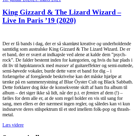
den
–
Hikō-
King Gizzard & The Lizard Wizard –
ki
Live In Paris ’19 (2020)
Gumo
(1973)”
Der er få bands i dag, der er så skamløst kreative
og
underholdende
samtidig som australske King Gizzard & The Lizard Wizard. De er
et band, der er svært at indkapsle ved alene at kalde dem ”psych-
rock”. De falder bestemt inden for kategorien, og hvis du har plads i
dit liv til højoktanrock med
masser
af guitareffekter og semi-nuttede,
semi-bøvede vokaler, burde dette være et band for dig – i
forlængelse af foregående beskrivelse kan det måske hjælpe at
tænke på en sammenrystning af Blue Öyster Cult og Black Sabbath.
Dette forklarer dog ikke de konsekvente skift af ham fra album til
album – det siger ikke så lidt, når der p.t. er
femten
af dem (!) –
fælles for dem alle er, at de som regel holder en vis stil sang for
sang, men ellers er der nærmest ingen regler, og således kan vi kun
indsnævre deres stilspektrum til et sted imellem folk-pop og thrash-
metal.
“King
Læs videre
Gizzard
&