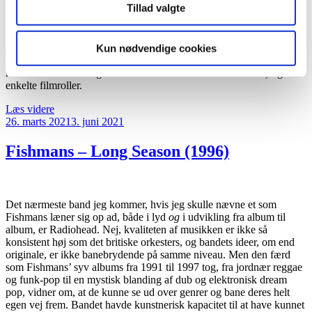
Tillad valgte
(2003)”
Der er få japanske komponister og musikere, der har haft så megen
indflydelse uden for sit hjemland som Ryuichi Sakamoto. Det er
tydeligt alene ud fra en liste over utallige samarbejder med musikere
Kun nødvendige cookies
fra alle kontinenter, sine mange soundtracks (iblandt de nyeste finder
man
The Revenant
og
Black Mirror
-afsnittet ”Smithereens”) og de
enkelte filmroller.
“Ryuichi
Læs videre
Udgivet
Sakamoto
26. marts 2021
3. juni 2021
den
–
Thousand
Fishmans – Long Season (1996)
Knives
of
Ryuichi
Sakamoto
Det nærmeste band jeg kommer, hvis jeg skulle nævne et som
(1978)”
Fishmans læner sig op ad, både i lyd
og
i udvikling fra album til
album, er Radiohead. Nej, kvaliteten af musikken er ikke så
konsistent høj som det britiske orkesters, og bandets ideer, om end
originale, er ikke banebrydende på samme niveau. Men den færd
som Fishmans’ syv albums fra 1991 til 1997 tog, fra jordnær reggae
og funk-pop til en mystisk blanding af dub og elektronisk dream
pop, vidner om, at de kunne se ud over genrer og bane deres helt
egen vej frem. Bandet havde kunstnerisk kapacitet til at have kunnet