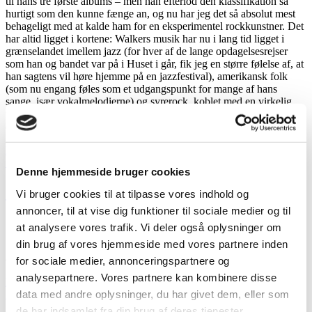
til hans tre første albums – men han efterlod den klassifikation så
hurtigt som den kunne fænge an, og nu har jeg det så absolut mest
behageligt med at kalde ham for en eksperimentel rockkunstner. Det
har altid ligget i kortene: Walkers musik har nu i lang tid ligget i
grænselandet imellem jazz (for hver af de lange opdagelsesrejser
som han og bandet var på i Huset i går, fik jeg en større følelse af, at
han sagtens vil høre hjemme på en jazzfestival), amerikansk folk
(som nu engang føles som et udgangspunkt for mange af hans
sange, især vokalmelodierne) og syrerock, koblet med en virkelig
ubunden, åbensindet og nærmest post-rocket mentalitet (i mangel af
en mere passende beskrivelse).
“Ryley
Læs videre
Udgivet
Walker:
17. august 2021
17. april 2022
Denne hjemmeside bruger cookies
den
Huset
i
Sommeralbums – del II
Vi bruger cookies til at tilpasse vores indhold og
København,
annoncer, til at vise dig funktioner til sociale medier og til
10.
juni
at analysere vores trafik. Vi deler også oplysninger om
2022”
din brug af vores hjemmeside med vores partnere inden
I anden halvdel af vores sommeralbumsanbefalinger går vi et par
årtier tilbage i tiden…
for sociale medier, annonceringspartnere og
analysepartnere. Vores partnere kan kombinere disse
“Sommeralbums
Læs videre
Udgivet
data med andre oplysninger, du har givet dem, eller som
–
17. april 2021
14. juli 2021
den
del
de har indsamlet fra din brug af deres tjenester.