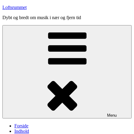
Videre
Loftsrummet
til
Dybt og bredt om musik i nær og fjern tid
indhold
Menu
Forside
Indhold