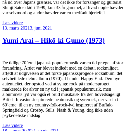
nå ud over Japans grænser, var det ikke for forsanger og guitarist
Shinji Satos død i 1999, kun 33 år gammel, af hvad nogle hævder
var selvmord og andre hævder var en medfødt hjertefejl.
“Fishmans
Læs videre
Udgivet
–
13. marts 2021
3. juni 2021
den
Long
Season
Yumi Arai – Hikō-ki Gumo (1973)
(1996)”
De tidlige 70’ere i japansk populærmusik var en tid præget af stor
forandring. Årtiet var blevet indledt med en debat i rockmiljøet,
affødt af udgivelsen af det første japansksprogede rockalbum: det
selvbetitlede debutalbum (1970) af bandet Happy End. Den nye
autenticitet, der opstod ved at synge rock på modersproget,
markerede for alvor en ny tid i japansk populærmusik, men
albummets lyd var også et brud musikalsk fra den hovedsageligt
British Invasion-inspirerede beatmusik og syrerock, der var in i
60’erne, til en ny country-folk-rock-lyd inspireret af Buffalo
Springfield og Crosby, Stills, Nash & Young, dog ikke uden
psykedeliske indslag.
“Yumi
Læs videre
Udgivet
Arai
18. januar 2020
21. marts 2021