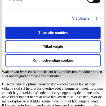
sige noget pænt om Aarhus hvor Walker blandt andet fortalte, at
nogen engang solgte ham “bad drugs” dér for 20 dollars – en anden
var hurtig og råbte ”THAT WAS ME!”, hvorpå Walker straks
svarede ”YOU BASTARD!”
Vis detaljer
Bedst var nok den interaktion hvor han komplementerede
københavnere for at være ”hot” og pointere, at han og bandet havde
rødder i steder, hvor det måske ikke lige var tilfældet; efter nogen
Tillad alle cookies
råbte ”You’re hot too!” (og Walker fulgte op med et tåkrummende
”Thanks, dad!”) lukkede han interaktionen med ”I wouldn’t say that
in Nebraska, or Omaha, you know. Fucking ugly… their diet is just
Tillad valgte
steak and… pain…!” Nogle gange faldt forsøgene på humor til
jorden, men nu var de fleste, så vidt jeg ved, heller ikke på Huset for
at høre jokes.
Kun nødvendige cookies
Desuden begyndte jeg også at overveje, om man på nogen måde
kan læse en musikers personlighed igennem deres hår – alene det, at
Walker kan
bære
en så nonchalant halv-mullet-frisure vidner om en
eller anden grad af hvile i ens rastløshed.
Huset er ikke et optimalt koncertsted – scenen er så lav, at man
virkelig skal stå heldigt for overhovedet at kunne se noget, hvis man
er endt bag to rækker stående koncertgængere, og det kunne måske
have klædt bandet bedre at have fået lov til at spille et sted, hvor de
mere eksplosive øjeblikke kunne have hvirvlet lidt længere udad.
Ikke desto mindre fungerede spillet imellem koncertgiver og -sted