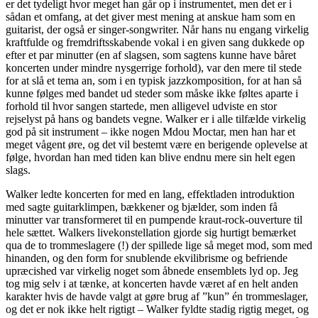
er det tydeligt hvor meget han går op i instrumentet, men det er i
sådan et omfang, at det giver mest mening at anskue ham som en
guitarist, der også er singer-songwriter. Når hans nu engang virkelig
kraftfulde og fremdriftsskabende vokal i en given sang dukkede op
efter et par minutter (en af slagsen, som sagtens kunne have båret
koncerten under mindre nysgerrige forhold), var den mere til stede
for at slå et tema an, som i en typisk jazzkomposition, for at han så
kunne følges med bandet ud steder som måske ikke føltes aparte i
forhold til hvor sangen startede, men alligevel udviste en stor
rejselyst på hans og bandets vegne. Walker er i alle tilfælde virkelig
god på sit instrument – ikke nogen Mdou Moctar, men han har et
meget vågent øre, og det vil bestemt være en berigende oplevelse at
følge, hvordan han med tiden kan blive endnu mere sin helt egen
slags.
Walker ledte koncerten for med en lang, effektladen introduktion
med sagte guitarklimpen, bækkener og bjælder, som inden få
minutter var transformeret til en pumpende kraut-rock-ouverture til
hele sættet. Walkers livekonstellation gjorde sig hurtigt bemærket
qua de to trommeslagere (!) der spillede lige så meget mod, som med
hinanden, og den form for snublende ekvilibrisme og befriende
upræcished var virkelig noget som åbnede ensemblets lyd op. Jeg
tog mig selv i at tænke, at koncerten havde været af en helt anden
karakter hvis de havde valgt at gøre brug af ”kun” én trommeslager,
og det er nok ikke helt rigtigt – Walker fyldte stadig rigtig meget, og