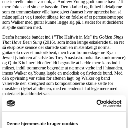
eneste reelle minus var nok, at Andrew Young godt kunne have tålt
mere fokus end sin ene bassolo. Den klarhed og finhed i detaljerne
som én trommeslager ville have givet (uanset hvor upræcist han så
måtte spille) veg i stedet tilbage for en følelse af et percussiontæppe
som Walker med guitar kunne lægge sig på, i stedet for at decideret
at spille sammen med.
Derfra hamrede bandet ind i ”The Halfwit in Me” fra
Golden Sings
That Have Been Sung
(2016), som inden længe eskalerede til en ret
så eksplosiv seance der startede som en mistænkeligt normal
guitarsolo over et motorikbeat, men hvor trommeslagerne Ryan
Jewell (vinderen af sidste års Trey Anastasio-lookalike-konkurrence)
og Quin Kirchner lidt efter lidt begyndte at hælde mere kaos ind i
mikset, indtil trommerne begyndte at nærmest vælte ind i hinanden,
imens Walker og Young lagde en melodisk og flydende bund. Med
dén opvisning var stilen for aftenen lagt, og Walker og band
varierede den strenghed som kompositionerne skulle sætte for
musikken i løbet af aftenen, med en tendens til at lege mere med
materialet jo ældre det var.
Således veg sangene fra
Course in Fable
(hvor jeg især havde set
frem til at høre den lille prog-pop-perle ”Axis Bent”) mindst fra
hvordan de lød på albummet, imens titelnummeret fra
Primrose
Green
(2015) var aftenens store eksplorative højdepunkt, og måske
Denne hjemmeside bruger cookies
også højdepunktet i det hele taget, hvor tilbageturen til den egentlige