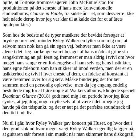
hørte, at Tortoise-trommeslageren John McEntire stod for
produktionen på det seneste af hans mere konventionelle
studiealbums,
Course in Fable
, fra sidste år – et, som desværre ikke
helt nåede derop hvor jeg var klar til at kalde det for et af årets
højdepunkter.)
Som hos de bedste af de typer musikere der bevidst forsøger at
bryde genrer ned, minder Ryley Walker en lytter som mig om, at
selvom man nok kan gå sin egen vej, behøver man ikke at være
alene i det. Jeg har længe været betaget af hans måde at gribe sin
sangskrivning an på: først og fremmest er man aldrig i tvivl om hvor
meget hans sange er en forlængelse af ham selv og hans instinkter,
hans egne følehorn som han stikker ud imod verden, men der er en
usikkerhed og tvivl i hver eneste af dem, en følelse af konstant at
være fremmed over for sig selv. Måske binder jeg det for tæt
sammen med en personlig oplevelse, men da jeg engang endelig
besluttede mig for at høre nogle af Walkers albums, klingede specielt
Deafman Glance
(2018) godt med mig i en periode hvor jeg ikke
syntes, at jeg drog nogen nytte selv af at være i det arbejde jeg
havde på det tidspunkt, og det er tæt på det perfekte soundtrack til
den tid i mit liv.
Nu til i går, hvor Ryley Walker gav koncert på Huset, og hvor det i
den grad stak ud hvor meget vægt Ryley Walker egentlig lægger på,
at guitaren står forrest i sin musik; når man skimmer hans diskografi,