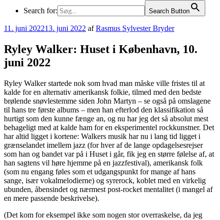
Search for:
Search Button
Udgivet
11. juni 2022
13. juni 2022
af
Rasmus Sylvester Bryder
den
Ryley Walker: Huset i København, 10.
juni 2022
Ryley Walker startede nok som hvad man måske ville fristes til at
kalde for en alternativ amerikansk folkie, tilmed med den bedste
brølende snøvlestemme siden John Martyn – se også på omslagene
til hans tre første albums – men han efterlod den klassifikation så
hurtigt som den kunne fænge an, og nu har jeg det så absolut mest
behageligt med at kalde ham for en eksperimentel rockkunstner. Det
har altid ligget i kortene: Walkers musik har nu i lang tid ligget i
grænselandet imellem jazz (for hver af de lange opdagelsesrejser
som han og bandet var på i Huset i går, fik jeg en større følelse af, at
han sagtens vil høre hjemme på en jazzfestival), amerikansk folk
(som nu engang føles som et udgangspunkt for mange af hans
sange, især vokalmelodierne) og syrerock, koblet med en virkelig
ubunden, åbensindet og nærmest post-rocket mentalitet (i mangel af
en mere passende beskrivelse).
(Det kom for eksempel ikke som nogen stor overraskelse, da jeg