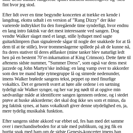
fint hvor jeg stod.
Efter lidt over en time begyndte koncerten at trække en kende i
langdrag, ekstra udtalt i en version af ”Rang Dizzy” der ikke
varierede indtrykket fra den foregående time synderligt, hvor endnu
en lang intro faktisk var det mest interessante ved sangen. Dog
vendte Walker slaget med et langt, stille lydtapet med sagte
guitarklimpren (han signalerede sågar til nogle der snakkede for at få
dem til at tie stille), hvor trommeslagerne spillede på alt de kunne nå,
fra deres stativer til deres ølflasker (mine tanker blev naturligt ledt
hen på en bestemt 70’er-inkarnation af King Crimson). Dette førte til
aftenens sidste nummer, ”Summer Dress”, som også var dens mest
jazzede og John Martyn’ske indslag: en lang vamp over to akkorder
som den tre mand høje rytmegruppe lå og simrede nedenunder,
imens Walker brølede sangens tekst, peppet op med finurlige
vokaltics. Det er generelt svært at høre alle ordene i en sætning
tydeligt når Walker synger, og her var jeg nødt til at opgive min
sædvanlige måde at identificere sangen igennem ordene, og i stedet
prøve at huske akkorderne; det skal dog ikke ses som et minus, da
jeg faktisk synes, at hans vokalkraft giver denne utydelighed en, ja,
mere tydelig musikalsk funktion.
Efter sangens sidste akkord var ebbet ud, fes han med det samme
over i merchandiseboden for at tale med publikum, og jeg fik en
hurtig snak med ham om de sidste Genesis-koncerter imens han