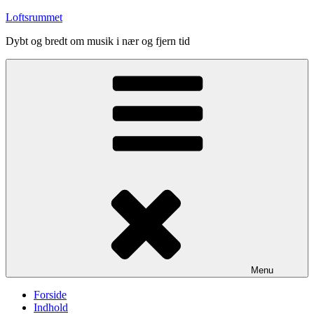
Videre
Loftsrummet
til
Dybt og bredt om musik i nær og fjern tid
indhold
Menu
Forside
Indhold