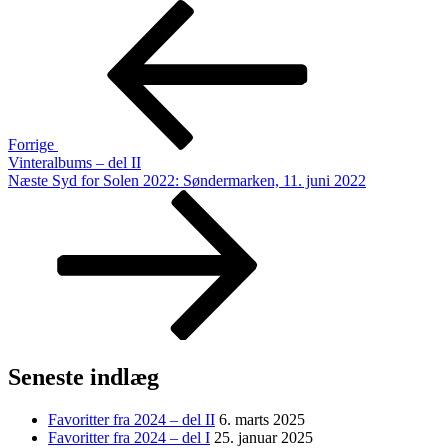
Indlægsnavigation
Forrige
indlæg
Forrige
Vinteralbums – del II
Næste
Næste
Syd for Solen 2022: Søndermarken, 11. juni 2022
indlæg
Seneste indlæg
Favoritter fra 2024 – del II
6. marts 2025
Favoritter fra 2024 – del I
25. januar 2025