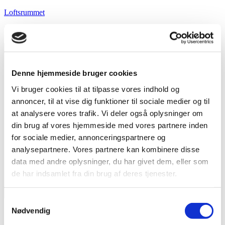
Videre
Loftsrummet
til
Dybt og bredt om musik i nær og fjern tid
indhold
Denne hjemmeside bruger cookies
Vi bruger cookies til at tilpasse vores indhold og
annoncer, til at vise dig funktioner til sociale medier og til
at analysere vores trafik. Vi deler også oplysninger om
din brug af vores hjemmeside med vores partnere inden
for sociale medier, annonceringspartnere og
analysepartnere. Vores partnere kan kombinere disse
data med andre oplysninger, du har givet dem, eller som
de har indsamlet fra din brug af deres tjenester.
Menu
Samtykkevalg
Nødvendig
Forside
Indhold