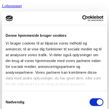
Videre
Loftsrummet
til
Dybt og bredt om musik i nær og fjern tid
indhold
Denne hjemmeside bruger cookies
Vi bruger cookies til at tilpasse vores indhold og
annoncer, til at vise dig funktioner til sociale medier og til
at analysere vores trafik. Vi deler også oplysninger om
din brug af vores hjemmeside med vores partnere inden
for sociale medier, annonceringspartnere og
analysepartnere. Vores partnere kan kombinere disse
data med andre oplysninger, du har givet dem, eller som
de har indsamlet fra din brug af deres tjenester.
Menu
Samtykkevalg
Nødvendig
Forside
Indhold