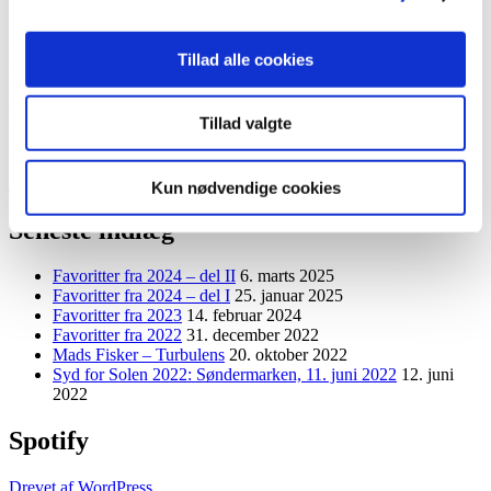
2021 var bedre end 2020, tænker man. Vi kommer trods alt til at
Tillad alle cookies
huske dette forgangne år med en form for lettelse: alt det vi måtte
gennemleve af nedlukninger og aflysninger, grundet både
sikkerhedshensyn men også uvished og uvidenhed om coronavirus,
Tillad valgte
fik endelig en form for ende hen imod sommerhalvåret, hvor verden
nærmest lignede sig selv igen.
“Favoritter
Læs videre
Kun nødvendige cookies
fra
2021
Seneste indlæg
–
del
Favoritter fra 2024 – del II
6. marts 2025
I”
Favoritter fra 2024 – del I
25. januar 2025
Favoritter fra 2023
14. februar 2024
Favoritter fra 2022
31. december 2022
Mads Fisker – Turbulens
20. oktober 2022
Syd for Solen 2022: Søndermarken, 11. juni 2022
12. juni
2022
Spotify
Drevet af WordPress