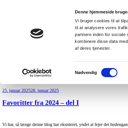
Videre
Loftsrummet
Denne hjemmeside bruger
til
Dybt og bredt om musik i nær og fjern tid
indhold
Vi bruger cookies til at til
til at analysere vores tra
partnere inden for sociale
kombinere disse data med a
af deres tjenester.
Samtykkevalg
Nødvendig
Forside
Indhold
Udgivet
25. januar 2025
28. januar 2025
den
Favoritter fra 2024 – del I
Vi har, så længe denne blog har eksisteret, yndet at fejre det hedenga