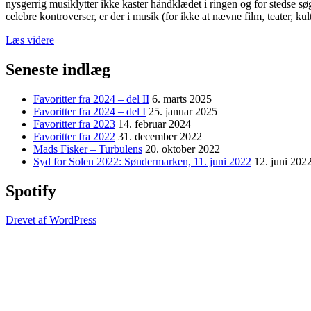
nysgerrig musiklytter ikke kaster håndklædet i ringen og for stedse søg
celebre kontroverser, er der i musik (for ikke at nævne film, teater, kul
“Favoritter
Læs videre
fra
2024
Seneste indlæg
–
del
Favoritter fra 2024 – del II
6. marts 2025
I”
Favoritter fra 2024 – del I
25. januar 2025
Favoritter fra 2023
14. februar 2024
Favoritter fra 2022
31. december 2022
Mads Fisker – Turbulens
20. oktober 2022
Syd for Solen 2022: Søndermarken, 11. juni 2022
12. juni 202
Spotify
Drevet af WordPress