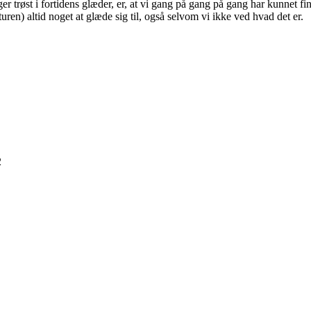
er trøst i fortidens glæder, er, at vi gang på gang på gang har kunnet f
turen) altid noget at glæde sig til, også selvom vi ikke ved hvad det er.
2