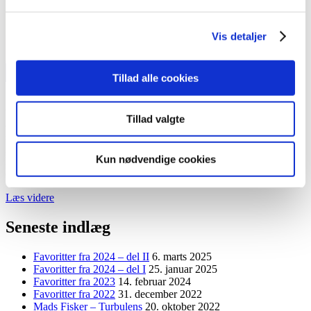
Vis detaljer
Tillad alle cookies
Det underlige ved en liste over bedste udgivelser fra et givet år, som
vel at mærke er forfattet i det samme år, er at den tit ender med kun
Tillad valgte
at fungere som en tidskapsel. Man kan simpelthen ikke vide sig
sikker på, at hvad man finder spændende nu, vil være lige så
interessant fem år ud i fremtiden: vores tilbøjeligheder er som oftest i
Kun nødvendige cookies
konstant udvikling, vi er et helt andet sted i livet, vi har andre behov
og så videre.
“Favoritter
Læs videre
fra
2019”
Seneste indlæg
Favoritter fra 2024 – del II
6. marts 2025
Favoritter fra 2024 – del I
25. januar 2025
Favoritter fra 2023
14. februar 2024
Favoritter fra 2022
31. december 2022
Mads Fisker – Turbulens
20. oktober 2022