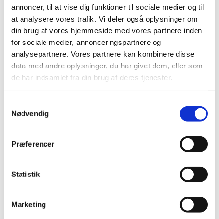
annoncer, til at vise dig funktioner til sociale medier og til
Search for:
Search Button
at analysere vores trafik. Vi deler også oplysninger om
Udgivet
23. december 2019
11. januar 2020
din brug af vores hjemmeside med vores partnere inden
den
for sociale medier, annonceringspartnere og
Favoritter fra 2019
analysepartnere. Vores partnere kan kombinere disse
data med andre oplysninger, du har givet dem, eller som
de har indsamlet fra din brug af deres tjenester.
Samtykkevalg
Nødvendig
Præferencer
Statistik
Marketing