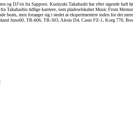
en og DJ’en fra Sapporo. Kuniyuki Takahashi har efter sigende haft fød
ks fra Takahashis tidlige karriere, som pladeselskabet Music From Memor
 beats, men forsøger sig i stedet at eksperimentere inden for det mere 
(Roland Juno60, TR-606, TB-303, Alesis D4, Casio FZ-1, Korg 770, B
2