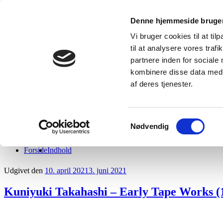
Videre til indhold
Denne hjemmeside bruger
Loftsrummet
Vi bruger cookies til at til
Dybt og bredt om musik i nær og fjern tid
til at analysere vores tra
partnere inden for sociale
kombinere disse data med a
af deres tjenester.
Samtykkevalg
Nødvendig
Forside
Indhold
Udgivet den
10. april 2021
3. juni 2021
Kuniyuki Takahashi – Early Tape Works (1